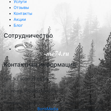
Услуги
Отзывы
Контакты
Акции
Блог
Сотрудничество
Контактная информация
Тел.: +7 9000 27 65 65
Эл. почта: info@borismedia.ru
Челябинск, Дмитрия Неаполитанова, 48 , офис 53
2013 – 2026
BorisMedia
, Все права защищены