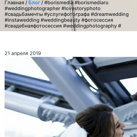
Главная /
Блог
/ #borismedia #borismediaru
#weddingphotographer #lovestoryphoto
#свадьбамечты #услугифотографа #dreamwedding
#instawedding #weddingbeauty #фотосессия
#свадебнаяфотосессия #weddingphotography #
21 апреля 2019