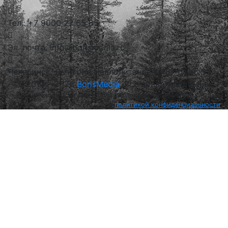
Тел.: +7 9000 27 65 65
Эл. почта: info@borismedia.ru
Челябинск, Дмитрия Неаполитанова, 48 , офис 53
2013 – 2026
BorisMedia
, Все права защищены
Находясь на сайте borismedia.ru вы соглашетесь с нашей
политикой конфиденциальности