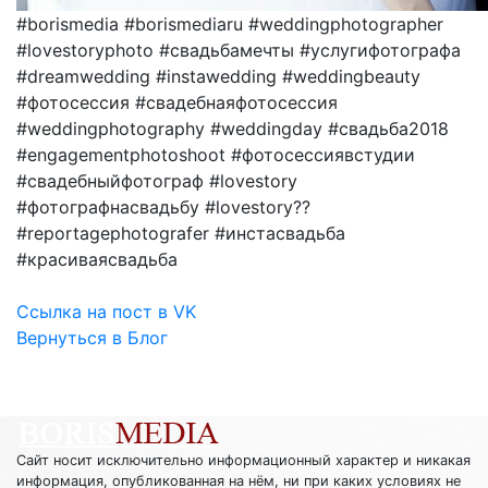
#borismedia #borismediaru #weddingphotographer
#lovestoryphoto #свадьбамечты #услугифотографа
#dreamwedding #instawedding #weddingbeauty
#фотосессия #свадебнаяфотосессия
#weddingphotography #weddingday #свадьба2018
#engagementphotoshoot #фотосессиявстудии
#свадебныйфотограф #lovestory
#фотографнасвадьбу #lovestory??
#reportagephotografer #инстасвадьба
#красиваясвадьба
Ссылка на пост в VK
Вернуться в Блог
Сайт носит исключительно информационный характер и никакая
информация, опубликованная на нём, ни при каких условиях не