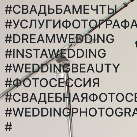
#СВАДЬБАМЕЧТЫ
#УСЛУГИФОТОГРАФ
#DREAMWEDDING
#INSTAWEDDING
#WEDDINGBEAUTY
#ФОТОСЕССИЯ
#СВАДЕБНАЯФОТОС
#WEDDINGPHOTOGR
#